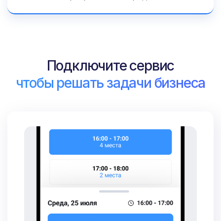
Подключите сервис
чтобы решать задачи бизнеса