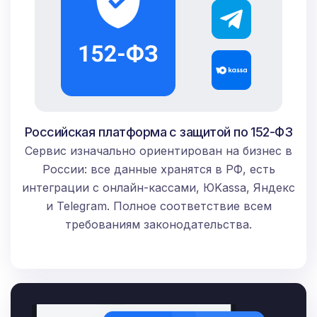
Российская платформа с защитой по 152-ФЗ
Сервис изначально ориентирован на бизнес в
России: все данные хранятся в РФ, есть
интеграции с онлайн-кассами, ЮKassa, Яндекс
и Telegram. Полное соответствие всем
требованиям законодательства.