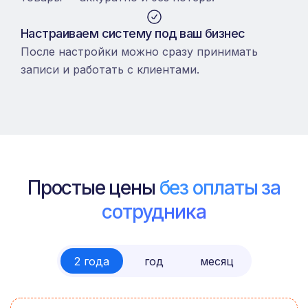
Настраиваем систему под ваш бизнес
После настройки можно сразу принимать
записи и работать с клиентами.
Простые цены
без оплаты за
сотрудника
2 года
год
месяц