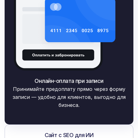
Онлайн-оплата при записи
Принимайте предоплату прямо через форму
записи — удобно для клиентов, выгодно для
бизнеса.
Сайт с SEO для ИИ