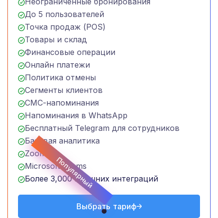
Неограниченные бронирования
До 5 пользователей
Точка продаж (POS)
Товары и склад
Финансовые операции
Онлайн платежи
Политика отмены
Сегменты клиентов
СМС-напоминания
Напоминания в WhatsApp
Бесплатный Telegram для сотрудников
Базовая аналитика
Zoom
Популярный
Microsoft Teams
Более 3,000 внешних интеграций
Выбрать тариф