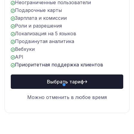
Неограниченные пользователи
Подарочные карты
Зарплата и комиссии
Роли и разрешения
Локализация на 5 языков
Продвинутая аналитика
Вебхуки
API
Приоритетная поддержка клиентов
Выбрать тариф
Можно отменить в любое время