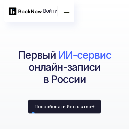
Войти
Первый
ИИ-сервис
онлайн-записи
в России
Попробовать бесплатно