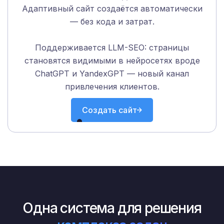
Адаптивный сайт создаётся автоматически
— без кода и затрат.
Поддерживается LLM-SEO: страницы
становятся видимыми в нейросетях вроде
ChatGPT и YandexGPT — новый канал
привлечения клиентов.
Создать сайт
Одна система для решения