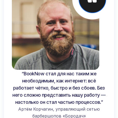
“BookNow стал для нас таким же
необходимым, как интернет: всё
работает чётко, быстро и без сбоев. Без
него сложно представить нашу работу —
настолько он стал частью процессов.”
Артём Корчагин, управляющий сетью
барбершопов «Бородач»