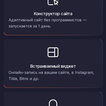
Конструктор сайта
Адаптивный сайт без программистов —
запускается за 1 день.
Встраиваемый виджет
Онлайн-запись на вашем сайте, в Instagram,
Tilda, Bitrix и др.