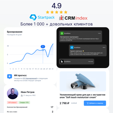
4.9
Более 1 000 + довольных клиентов